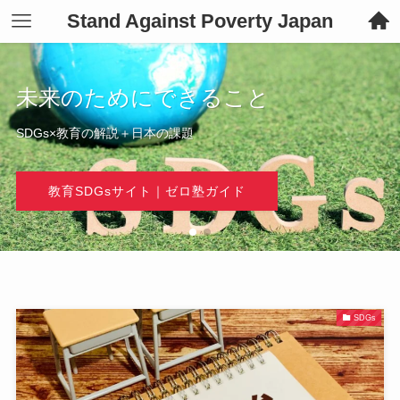
Stand Against Poverty Japan
未来のためにできること
SDGs×教育の解説＋日本の課題
Bizライター事務所
Bizライター事務所
教育SDGsサイト｜ゼロ塾ガイド
教育SDGsサイト｜ゼロ塾ガイド
SDGs